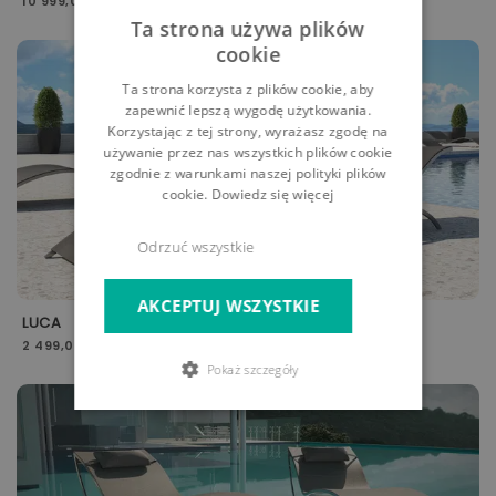
10 999,00 zł
Ta strona używa plików
-5%
cookie
Ta strona korzysta z plików cookie, aby
zapewnić lepszą wygodę użytkowania.
Korzystając z tej strony, wyrażasz zgodę na
używanie przez nas wszystkich plików cookie
zgodnie z warunkami naszej polityki plików
cookie.
Dowiedz się więcej
Odrzuć wszystkie
AKCEPTUJ WSZYSTKIE
LUCA
2 499,00 zł
Pokaż szczegóły
-5%