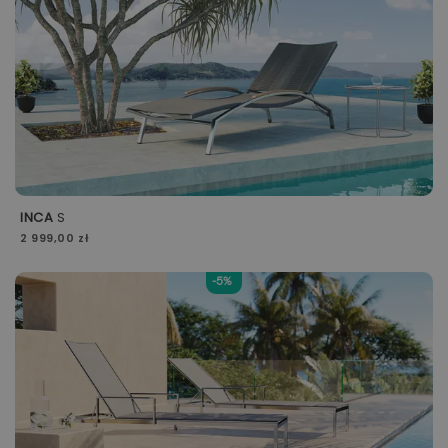
INCA
S
2 999,00 zł
-5%