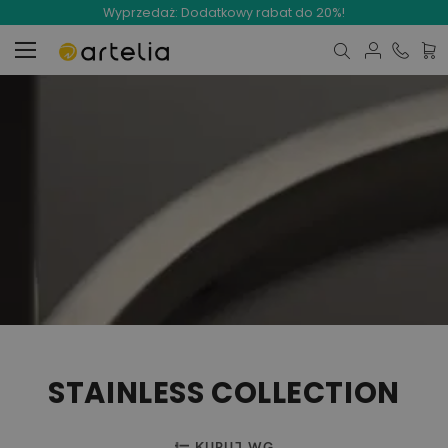
Wyprzedaż: Dodatkowy rabat do 20%!
Mój 
STAINLESS COLLECTION
KUPUJ WG