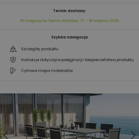
Termin dostawy:
W magazynie
Termin dostawy:
17. - 18 sierpnia 2026
Szybka nawigacja
Szczegóły produktu
Instrukcje dotyczące pielęgnacji i bezpieczeństwa produktu
Cyfrowa mapa materiałów
Przejdź
Przejdź
na
na
koniec
początek
galerii
galerii