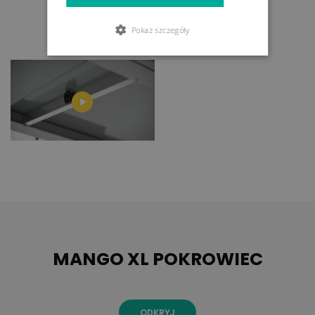
Pokaż szczegóły
MANGO XL POKROWIEC
ODKRYJ