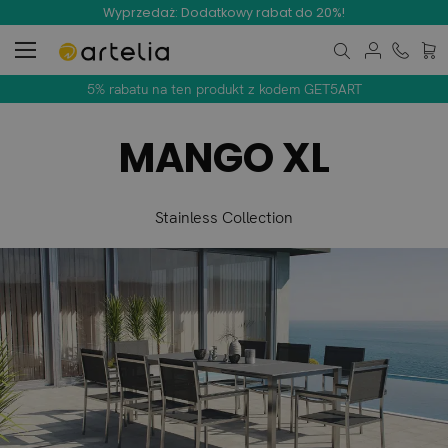
Wyprzedaż: Dodatkowy rabat do 20%!
Mój 
5% rabatu na ten produkt z kodem GET5ART
MANGO XL
Stainless Collection