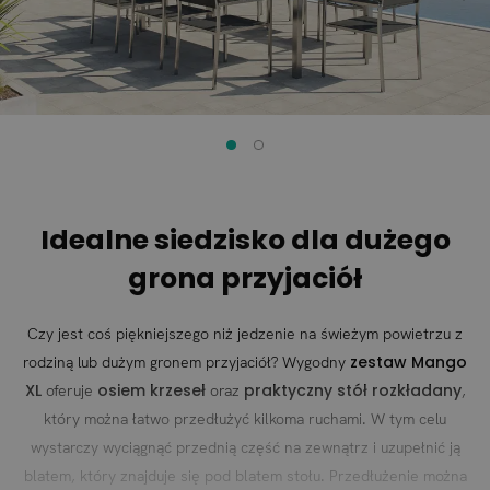
Idealne siedzisko dla dużego
grona przyjaciół
Czy jest coś piękniejszego niż jedzenie na świeżym powietrzu z
zestaw Mango
rodziną lub dużym gronem przyjaciół? Wygodny
XL
osiem krzeseł
praktyczny stół rozkładany
oferuje
oraz
,
który można łatwo przedłużyć kilkoma ruchami. W tym celu
wystarczy wyciągnąć przednią część na zewnątrz i uzupełnić ją
blatem, który znajduje się pod blatem stołu. Przedłużenie można