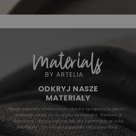
ODKRYJ NASZE
MATERIAŁY
Nasze materiały, powierzchnie i tkaniny są najwyższej jakości i
doskonale nadają się do użytku na zewnątrz. Starannie je
wybraliśmy i dostosowaliśmy tak, aby harmonijnie ze sobą
współgrały i tym samym uzupełniały całościowy obraz.