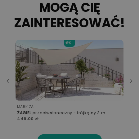
MOGĄ CIĘ
ZAINTERESOWAĆ!
-5%
-5%
DYWAN ZEWNĘTRZNY
eczny - trójkątny 3 m
KALLA
L
1 999,00 zł