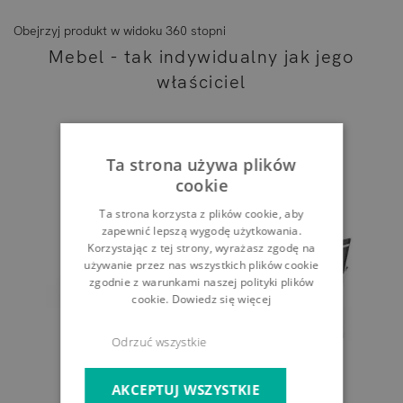
Obejrzyj produkt w widoku 360 stopni
Mebel - tak indywidualny jak jego
właściciel
Ta strona używa plików
cookie
Ta strona korzysta z plików cookie, aby
zapewnić lepszą wygodę użytkowania.
Korzystając z tej strony, wyrażasz zgodę na
używanie przez nas wszystkich plików cookie
zgodnie z warunkami naszej polityki plików
cookie.
Dowiedz się więcej
Odrzuć wszystkie
AKCEPTUJ WSZYSTKIE