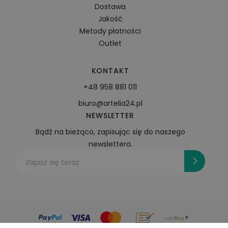
Dostawa
Jakość
Metody płatności
Outlet
KONTAKT
+48 958 881 011
biuro@artelia24.pl
NEWSLETTER
Bądź na bieżąco, zapisując się do naszego
newslettera.
Zapisz się teraz