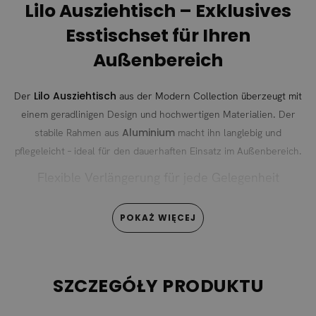
Lilo Ausziehtisch – Exklusives
Esstischset für Ihren
Außenbereich
Lilo Ausziehtisch
Der
aus der Modern Collection überzeugt mit
einem geradlinigen Design und hochwertigen Materialien. Der
Aluminium
stabile Rahmen aus
macht ihn langlebig und
pflegeleicht – ideal für den dauerhaften Einsatz im Außenbereich.
Flexible Verlängerung für jede Gelegenheit
drei Glasplatten im Stein-Effekt
Dank
lässt sich der
POKAŻ WIĘCEJ
Auszugstisch schnell und unkompliziert verlängern. Die dritte
Platte ist griffbereit unter der Tischfläche verstaut – einfach die
beiden Hauptplatten auseinanderziehen und die
Verlängerungsplatte einsetzen. So bietet der Lilo Ausziehtisch
SZCZEGÓŁY PRODUKTU
jederzeit ausreichend Platz für Familie und Gäste.