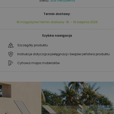
Stelaż:
stal nierdzewna
Termin dostawy:
W magazynie
Termin dostawy:
18. - 19 sierpnia 2026
Szybka nawigacja
Szczegóły produktu
Instrukcje dotyczące pielęgnacji i bezpieczeństwa produktu
Cyfrowa mapa materiałów
Przejdź
Przejdź
na
na
koniec
początek
galerii
galerii