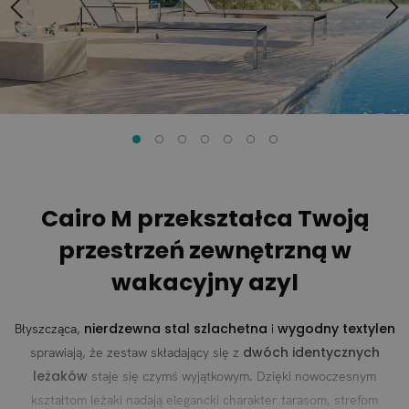
Cairo M przekształca Twoją
przestrzeń zewnętrzną w
wakacyjny azyl
nierdzewna stal szlachetna
wygodny textylen
Błyszcząca,
i
dwóch identycznych
sprawiają, że zestaw składający się z
leżaków
staje się czymś wyjątkowym. Dzięki nowoczesnym
kształtom leżaki nadają elegancki charakter tarasom, strefom