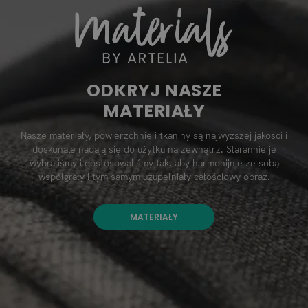
ODKRYJ NASZE
MATERIAŁY
Nasze materiały, powierzchnie i tkaniny są najwyższej jakości i
doskonale nadają się do użytku na zewnątrz. Starannie je
wybraliśmy i dostosowaliśmy tak, aby harmonijnie ze sobą
współgrały i tym samym uzupełniały całościowy obraz.
MATERIAŁY