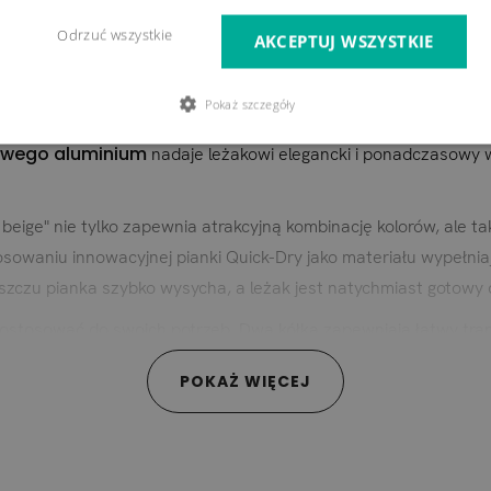
Odrzuć wszystkie
ć się słońcem ...
AKCEPTUJ WSZYSTKIE
Pokaż szczegóły
wyższy komfort z nowoczesnym designem i praktyczną funkcjonalno
owego aluminium
nadaje leżakowi elegancki i ponadczasowy w
t beige" nie tylko zapewnia atrakcyjną kombinację kolorów, ale 
owaniu innowacyjnej pianki Quick-Dry jako materiału wypełnia
zczu pianka szybko wysycha, a leżak jest natychmiast gotowy
ostosować do swoich potrzeb. Dwa kółka zapewniają łatwy tra
POKAŻ WIĘCEJ
znej. Odkryj kolekcję Soyo i doświadcz relaksujących chwil na 
oliakrylu, podczas gdy materiał wypełniający to szybk