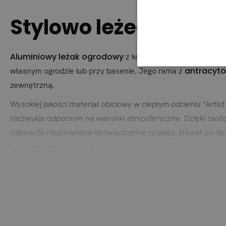
Stylowo leżeć i cieszy
Aluminiowy leżak ogrodowy
z kolekcji Artist łączy naj
antracyt
własnym ogrodzie lub przy basenie. Jego rama z
zewnętrzną.
Wysokiej jakości materiał obiciowy w ciepłym odcieniu "Artis
niezwykle odpornym na warunki atmosferyczne. Dzięki zastos
zapewnia niezrównane doświadczenie relaksu. Nawet po des
Regulowane oparcie z 5 ustawieniami można indywidualnie d
lokalizację leżaka ogrodowego w dowolnym momencie.
Soyo to absolutny must-have dla Twojej przestrzeni zewnętr
Pokrycie leżaka outdoorowego składa się w 100% z p