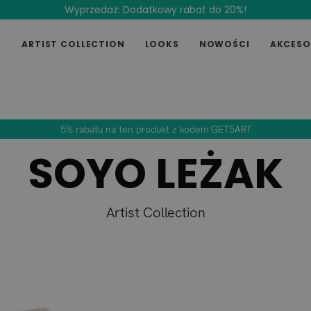
Wyprzedaż: Dodatkowy rabat do 20%!
E
ARTIST COLLECTION
LOOKS
NOWOŚCI
AKCESO
5% rabatu na ten produkt z kodem GET5ART
SOYO LEŻAK
Artist Collection