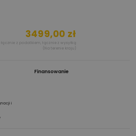
3499,00 zł
łącznie z podatkiem
,
łącznie z wysyłką
(Na terenie kraju)
Finansowanie
nacji i
w