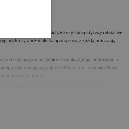
ścią, idealny dla wszystkich, którzy cenią stylowy relaks we
ygląd, który doskonale komponuje się z każdą aranżacją
także oferuje przyjemny komfort leżenia, będąc jednocześnie
jącego, o imponującej grubości 12 cm, ten leżak ogrodowy
 do ponownego użycia.
nsport, dzięki czemu możesz bez problemu zmieniać
domowym tarasie.
oschnąca pianka.