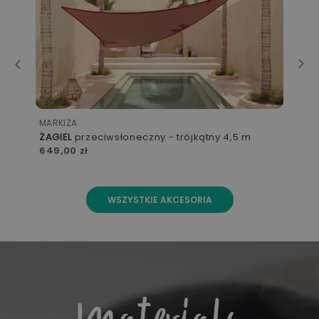
MARKIZA
PRY
ŻAGIEL
przeciwsłoneczny - trójkątny 4,5 m
NE
649,00 zł
1 2
WSZYSTKIE AKCESORIA