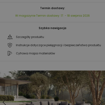
Termin dostawy:
W magazynie
Termin dostawy:
17. - 18 sierpnia 2026
Szybka nawigacja
Szczegóły produktu
Instrukcje dotyczące pielęgnacji i bezpieczeństwa produktu
Cyfrowa mapa materiałów
Przejdź
Przejdź
na
na
koniec
początek
galerii
galerii