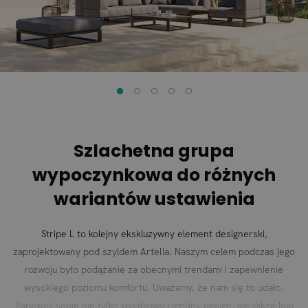
Szlachetna grupa
wypoczynkowa do różnych
wariantów ustawienia
Stripe L to kolejny ekskluzywny element designerski,
zaprojektowany pod szyldem Artelia. Naszym celem podczas jego
rozwoju było podążanie za obecnymi trendami i zapewnienie
wysokiego poziomu komfortu. Uważamy, że nam się to udało.
Zapewnij sobie nie tylko wyjątkowy i modny design, ale także kup