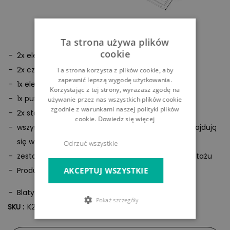
Ta strona używa plików
cookie
2x element narożnikowy
2x część środkowa
Ta strona korzysta z plików cookie, aby
zapewnić lepszą wygodę użytkowania.
1x element narożnikowy
Korzystając z tej strony, wyrażasz zgodę na
1x puf
używanie przez nas wszystkich plików cookie
zgodnie z warunkami naszej polityki plików
2x stolik
cookie.
Dowiedz się więcej
wszystkie przedstawione na zdjęciach pokrycia znajdują
się w zestawie
Odrzuć wszystkie
zestaw przeznaczony jest do samodzielnego montażu
Produkt podobny do wizualizacji
AKCEPTUJ WSZYSTKIE
Blaty stołowe: HPL (laminat wysokociśnieniowy)
Pokaż szczegóły
SKU :
K23816