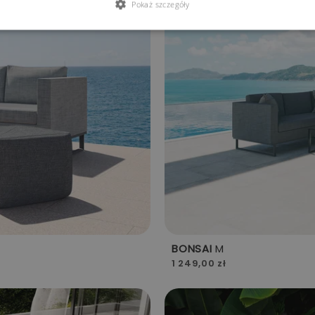
Pokaż szczegóły
BONSAI
M
1 249,00 zł