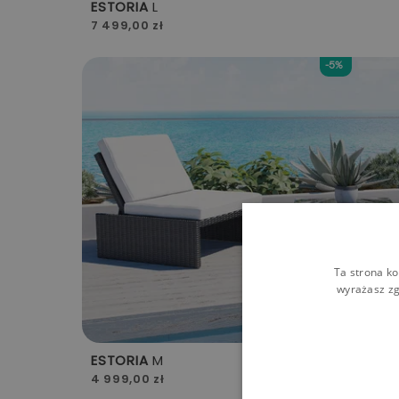
ESTORIA
L
7 499,00 zł
-5%
Ta strona ko
wyrażasz zg
ESTORIA
M
4 999,00 zł