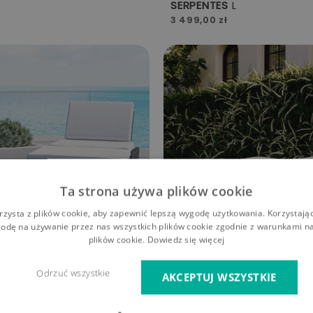
SERPENTES
L
3 499,00 zł
Ta strona używa plików cookie
rzysta z plików cookie, aby zapewnić lepszą wygodę użytkowania. Korzystając 
odę na używanie przez nas wszystkich plików cookie zgodnie z warunkami nas
plików cookie.
Dowiedz się więcej
Odrzuć wszystkie
AKCEPTUJ WSZYSTKIE
SERPENTES
M
2 999,00 zł