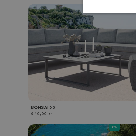
-5%
BONSAI
XS
949,00 zł
-5%