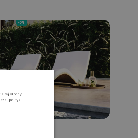
-5%
z tej strony,
zej polityki