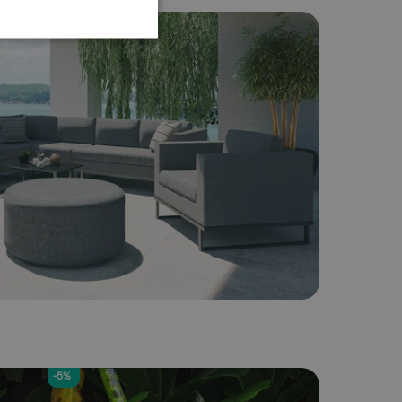
-5%
-5%