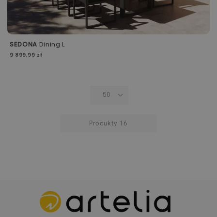
SEDONA
Dining L
9 899,99 zł
Produkty
16