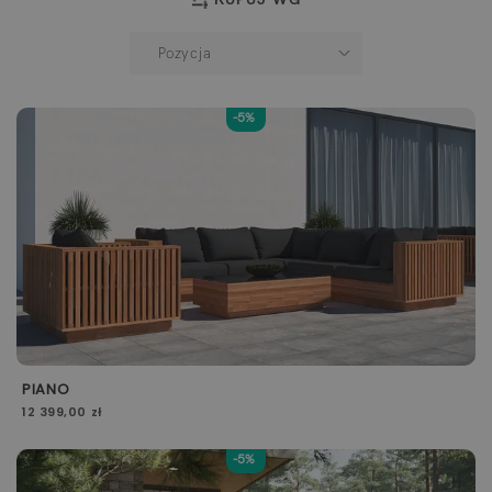
-5%
PIANO
12 399,00 zł
-5%