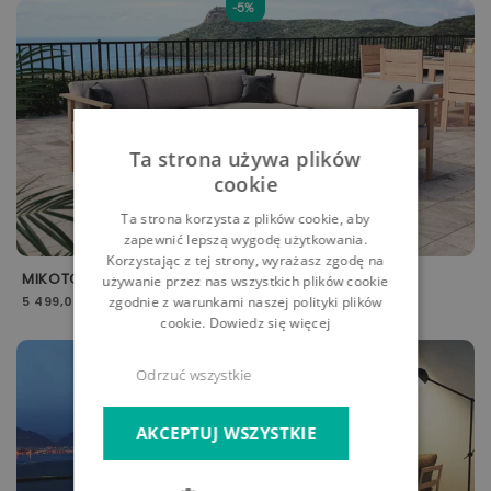
-5%
Ta strona używa plików
cookie
Ta strona korzysta z plików cookie, aby
zapewnić lepszą wygodę użytkowania.
Korzystając z tej strony, wyrażasz zgodę na
MIKOTO
M
używanie przez nas wszystkich plików cookie
zgodnie z warunkami naszej polityki plików
5 499,00 zł
cookie.
Dowiedz się więcej
-5%
Odrzuć wszystkie
AKCEPTUJ WSZYSTKIE