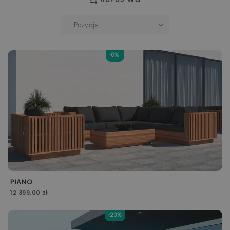
-5%
PIANO
12 399,00 zł
-20%