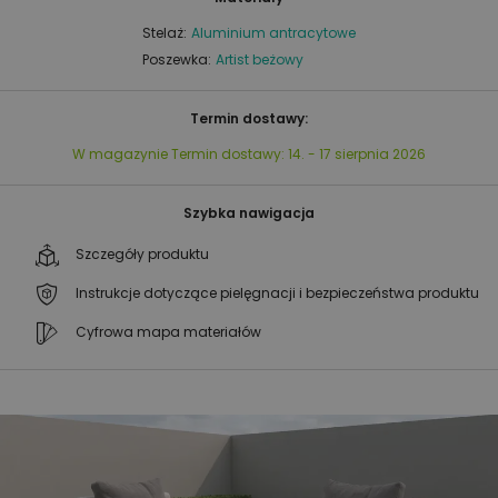
Stelaż:
Aluminium antracytowe
Poszewka:
Artist beżowy
Termin dostawy:
W magazynie
Termin dostawy:
14. - 17 sierpnia 2026
Szybka nawigacja
Szczegóły produktu
Instrukcje dotyczące pielęgnacji i bezpieczeństwa produktu
Cyfrowa mapa materiałów
Przejdź
Przejdź
na
na
koniec
początek
galerii
galerii