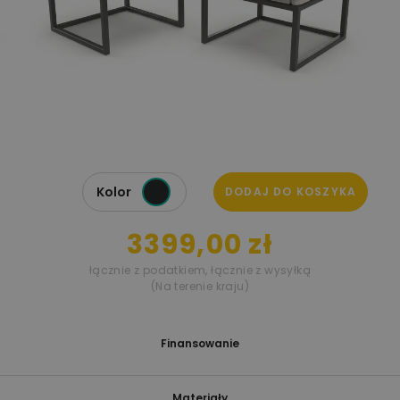
Kolor
DODAJ DO KOSZYKA
3399,00 zł
łącznie z podatkiem
,
łącznie z wysyłką
(Na terenie kraju)
Finansowanie
Materiały