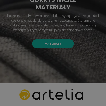
ODKRYJ NASZE
MATERIAŁY
Nasze materiały, powierzchnie i tkaniny są najwyższej jakości i
doskonale nadają się do użytku na zewnątrz. Starannie je
wybraliśmy i dostosowaliśmy tak, aby harmonijnie ze sobą
współgrały i tym samym uzupełniały całościowy obraz.
MATERIAŁY