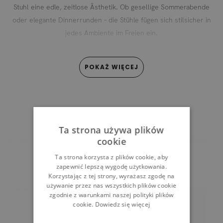
Stuhl eine edle, zeitlose Ästhetik. Ob gesellige Sommerabende
oder elegante Dinnerrunden – die Stühle fügen sich stilsicher in
jedes Ambiente im Freien ein.
Maximaler Komfort, auch nach dem Regen
Polster in Artist Beige
POKAŻ WIĘCEJ
8 cm dicken
Die großzügigen
mit
Sitzkissen
und dekorativen Kissen sorgen für ein einladendes
schnelltrocknende Schaumstoff
Sitzgefühl. Der
macht die
Stühle alltagstauglich: Kurze Sommerschauer unterbrechen Ihr
SZCZEGÓŁY PRODUKTU
Outdoor-Dining nicht.
Ta strona używa plików
cookie
Ta strona korzysta z plików cookie, aby
zapewnić lepszą wygodę użytkowania.
Korzystając z tej strony, wyrażasz zgodę na
używanie przez nas wszystkich plików cookie
zgodnie z warunkami naszej polityki plików
cookie.
Dowiedz się więcej