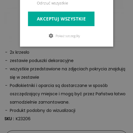
Odrzuć wszystkie
AKCEPTUJ WSZYSTKIE
Pokaż szczegóły
2x krzesło
zestawie poduszki dekoracyjne
wszystkie przedstawione na zdjęciach pokrycia znajdują
się w zestawie
Podłokietniki i oparcia są dostarczane w sposób
oszczędzający miejsce i mogą być przez Państwa łatwo
samodzielnie zamontowane.
Produkt podobny do wizualizacji
SKU :
K23206