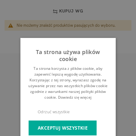
KUPUJ WG
Nie możemy znaleźć produktów pasujących do wyboru.
Ta strona używa plików
cookie
Ta strona korzysta z plików cookie, aby
zapewnić lepszą wygodę użytkowania.
Korzystając z tej strony, wyrażasz zgodę na
używanie przez nas wszystkich plików cookie
zgodnie z warunkami naszej polityki plików
cookie.
Dowiedz się więcej
Odstąp od umowy
Odrzuć wszystkie
AKCEPTUJ WSZYSTKIE
O FIRMIE