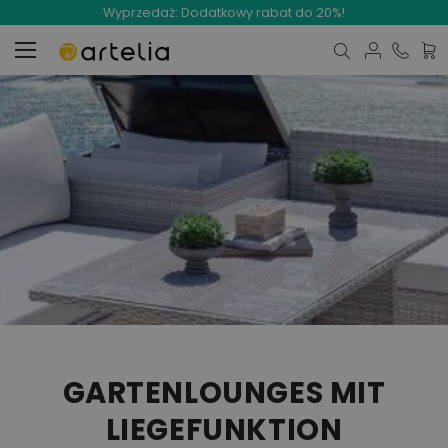
Wyprzedaż: Dodatkowy rabat do 20%!
Mój 
GARTENLOUNGES MIT
LIEGEFUNKTION