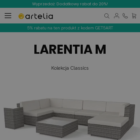
Wyprzedaż: Dodatkowy rabat do 20%!
Mój 
5% rabatu na ten produkt z kodem GET5ART
LARENTIA M
Kolekcja Classics