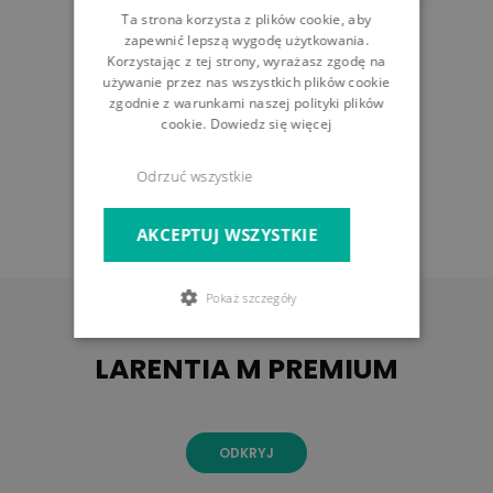
Ta strona korzysta z plików cookie, aby
zapewnić lepszą wygodę użytkowania.
Korzystając z tej strony, wyrażasz zgodę na
używanie przez nas wszystkich plików cookie
zgodnie z warunkami naszej polityki plików
cookie.
Dowiedz się więcej
Odrzuć wszystkie
AKCEPTUJ WSZYSTKIE
Pokaż szczegóły
LARENTIA M PREMIUM
ODKRYJ