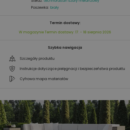
Stelaż:
technorattan szary melanżowy
Poszewka:
biały
Termin dostawy:
W magazynie
Termin dostawy:
17. - 18 sierpnia 2026
Szybka nawigacja
Szczegóły produktu
Instrukcje dotyczące pielęgnacji i bezpieczeństwa produktu
Cyfrowa mapa materiałów
Przejdź
Przejdź
na
na
koniec
początek
galerii
galerii