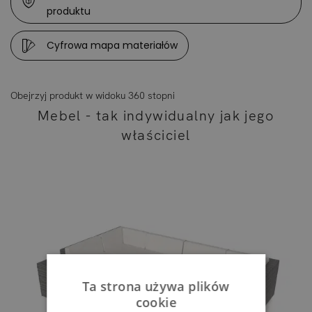
produktu
Cyfrowa mapa materiałów
Obejrzyj produkt w widoku 360 stopni
Mebel - tak indywidualny jak jego
właściciel
Ta strona używa plików
cookie