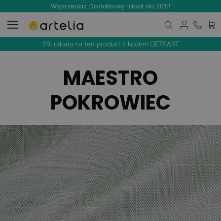
Wyprzedaż: Dodatkowy rabat do 20%!
Mój 
5% rabatu na ten produkt z kodem GET5ART
MAESTRO
POKROWIEC