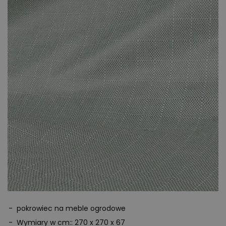
słońcem, wiatrem i pogodą, jak i przed zbyt ciekawskimi
spojrzeniami; ale przede wszystkim przed niepotrzebnym
blaknięciem. Nasze pokrowce, dostępne dla prawie wszystkich
oferowanych modeli, nie są więc tylko jakimś dodatkiem, który jest
zupełnie niepotrzebny. Raczej jest to rodzaj środka
przedłużającego życie Twoich wysokiej jakości mebli.
Zakładanie tych pokrowców na meble to kwestia chwili. Korzyści,
jakie można dzięki temu osiągnąć, trwają nieporównywalnie dłużej.
Pokrowce opierają się zbyt intensywnemu promieniowaniu
słonecznemu i innym niekorzystnym warunkom pogodowym. Nie
powinieneś więc oszczędzać właśnie na tym akcesorium. Ta
niewielka inwestycja zwróci się stokrotnie, dzięki czemu będziesz
mógł długo cieszyć się meblami wyglądającymi jak nowe.
Proszę pamiętać, że pokrowce mogą zmienić kolor z
powodu promieniowania UV. Nie wpływa to jednak ani na
pokrowiec na meble ogrodowe
funkcjonalność, ani na trwałość pokrowca.
Wymiary w cm:: 270 x 270 x 67