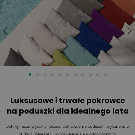
koniec
początek
galerii
galerii
Luksusowe i trwałe pokrowce
na poduszki dla idealnego lata
Odkryj nasze wysokiej jakości pokrowce na poduszki, wykonane w
100% z Polyester i wyróżniające się wodoodpornymi