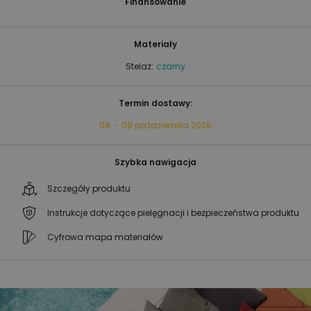
Finansowanie
Materiały
Stelaż:
czarny
Termin dostawy:
08. - 09 października 2026
Szybka nawigacja
Szczegóły produktu
Instrukcje dotyczące pielęgnacji i bezpieczeństwa produktu
Cyfrowa mapa materiałów
Przejdź
Przejdź
na
na