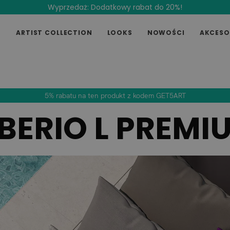
Wyprzedaż: Dodatkowy rabat do 20%!
E
ARTIST COLLECTION
LOOKS
NOWOŚCI
AKCESO
5% rabatu na ten produkt z kodem GET5ART
IBERIO L PREMI