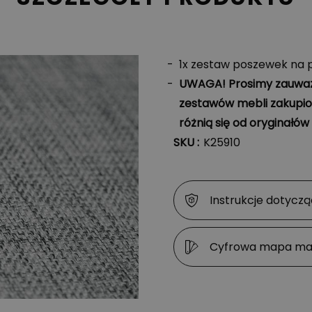
1x zestaw poszewek na 
UWAGA! Prosimy zauważ
zestawów mebli zakupio
różnią się od oryginałów 
SKU :
K25910
Instrukcje dotyczą
Cyfrowa mapa ma