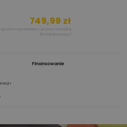
749,99 zł
łącznie z podatkiem
,
łącznie z wysyłką
(Na terenie kraju)
Finansowanie
nacji i
w