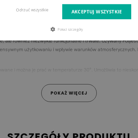
okrowce na poduszki d
Odrzuć wszystkie
AKCEPTUJ WSZYSTKIE
ane w 100% z Polyester i imponujące swoimi wodoodpornymi wła
omfort i atrakcyjną estetykę.
Pokaż szczegóły
e, ale również niezwykle funkcjonalne i trwałe. Używany Polyes
intensywnym użytkowaniu i wpływie warunków atmosferycznych. 
mowane i można je prać w temperaturze 30°. Umożliwia to niesk
e pokrowce oferują doskonałą możliwość nadania Twoim przestr
POKAŻ WIĘCEJ
astelowe tony, czy żywe, intensywne kolory - u nas znajdziesz 
 jakości pokrowców na poduszki i ciesz się latem w pełni.
SZCZEGÓŁY PRODUKTU