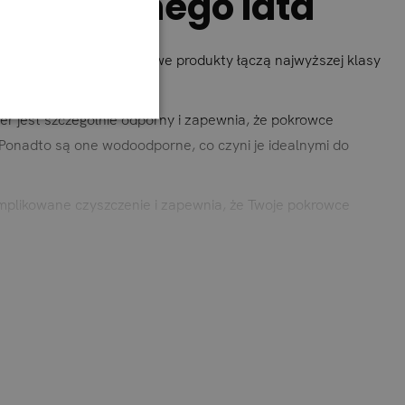
la idealnego lata
ściwościami. Te wyjątkowe produkty łączą najwyższej klasy
ter jest szczególnie odporny i zapewnia, że pokrowce
Ponadto są one wodoodporne, co czyni je idealnymi do
omplikowane czyszczenie i zapewnia, że Twoje pokrowce
zeniom wewnętrznym i zewnętrznym świeżej, letniej
odpowiednią opcję, aby stylowo urządzić swoje przestrzenie