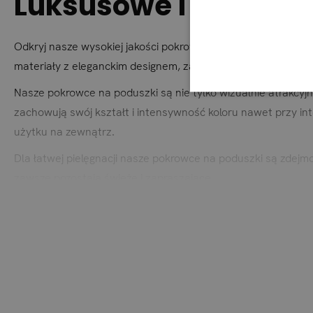
Luksusowe i trwałe p
Odkryj nasze wysokiej jakości pokrowce na poduszki, wykon
materiały z eleganckim designem, zapewniając maksymalny k
Nasze pokrowce na poduszki są nie tylko wizualnie atrakcyjn
zachowują swój kształt i intensywność koloru nawet przy 
użytku na zewnątrz.
Dla łatwej pielęgnacji nasze pokrowce na poduszki są zdej
zawsze pozostają świeże i zapraszające.
Dostępne w szerokiej gamie najpiękniejszych kolorów, nasz
atmosfery. Niezależnie od tego, czy preferujesz delikatne p
mieszkalne.
Doświadcz luksusowego komfortu i trwałości naszych wysokiej