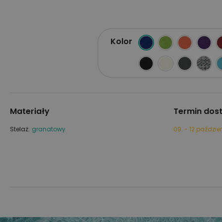
Kolor
Materiały
Termin dos
Stelaż:
granatowy
09. - 12 paździe
Przejdź
Przejdź