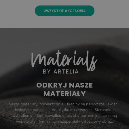
WSZYSTKIE AKCESORIA
ODKRYJ NASZE
MATERIAŁY
Nasze materiały, powierzchnie i tkaniny są najwyższej jakości i
doskonale nadają się do użytku na zewnątrz. Starannie je
wybraliśmy i dostosowaliśmy tak, aby harmonijnie ze sobą
współgrały i tym samym uzupełniały całościowy obraz.