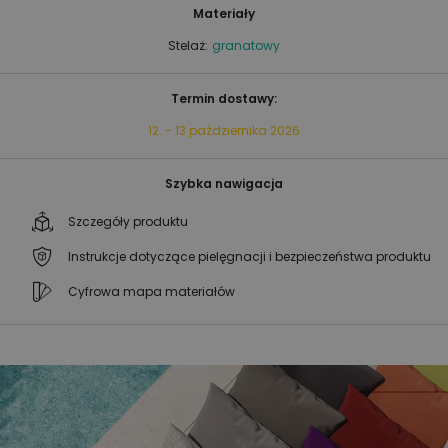
Materiały
Stelaż:
granatowy
Termin dostawy:
12. - 13 października 2026
Szybka nawigacja
Szczegóły produktu
Instrukcje dotyczące pielęgnacji i bezpieczeństwa produktu
Cyfrowa mapa materiałów
Przejdź
Przejdź
na
na
koniec
początek
galerii
galerii