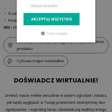
Odrzuć wszystkie
1x Lampion LED
AKCEPTUJ WSZYSTKIE
Produkt podobny do wizualizacji
SKU :
K13842
Pokaż szczegóły
Instrukcje dotyczące pielęgnacji i bezpieczeństwa
produktu
Cyfrowa mapa materiałów
DOŚWIADCZ WIRTUALNIE!
Umieść nasze meble wirtualnie w swoim ogrodzie i zobacz,
jak będą wyglądać w Twojej przestrzeni zewnętrznej. Bez
zgadywania - wypróbuj teraz i doświadczaj realistycznego