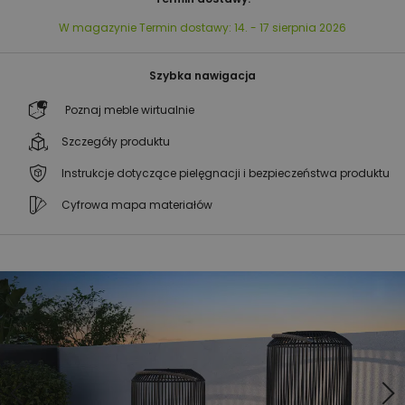
W magazynie
Termin dostawy:
14. - 17 sierpnia 2026
Szybka nawigacja
Poznaj meble wirtualnie
Szczegóły produktu
Instrukcje dotyczące pielęgnacji i bezpieczeństwa produktu
Cyfrowa mapa materiałów
Przejdź
Przejdź
na
na
koniec
początek
galerii
galerii