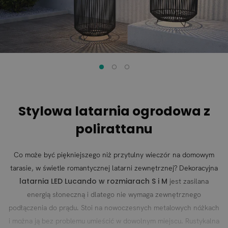
Stylowa latarnia ogrodowa z
polirattanu
Co może być piękniejszego niż przytulny wieczór na domowym
tarasie, w świetle romantycznej latarni zewnętrznej? Dekoracyjna
latarnia LED Lucando w rozmiarach S i M
jest zasilana
energią słoneczną i dlatego nie wymaga zewnętrznego
podłączenia do prądu. Stoi na nowoczesnych metalowych nóżkach
i można ją bez problemu umieścić w dowolnym miejscu. Rustykalna