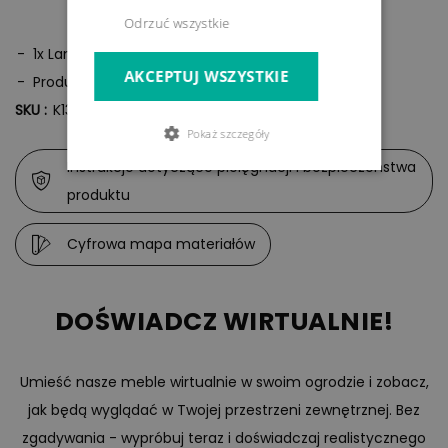
Odrzuć wszystkie
1x Lampion LED
AKCEPTUJ WSZYSTKIE
Produkt podobny do wizualizacji
SKU :
K13843
Pokaż szczegóły
Instrukcje dotyczące pielęgnacji i bezpieczeństwa
produktu
Cyfrowa mapa materiałów
DOŚWIADCZ WIRTUALNIE!
Umieść nasze meble wirtualnie w swoim ogrodzie i zobacz,
jak będą wyglądać w Twojej przestrzeni zewnętrznej. Bez
zgadywania - wypróbuj teraz i doświadczaj realistycznego