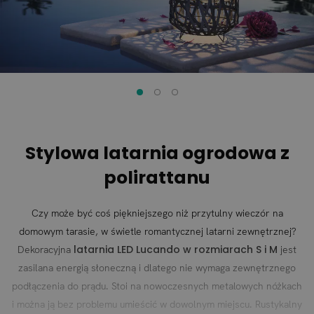
Stylowa latarnia ogrodowa z
polirattanu
Czy może być coś piękniejszego niż przytulny wieczór na
domowym tarasie, w świetle romantycznej latarni zewnętrznej?
latarnia LED Lucando w rozmiarach S i M
Dekoracyjna
jest
zasilana energią słoneczną i dlatego nie wymaga zewnętrznego
podłączenia do prądu. Stoi na nowoczesnych metalowych nóżkach
i można ją bez problemu umieścić w dowolnym miejscu. Rustykalny