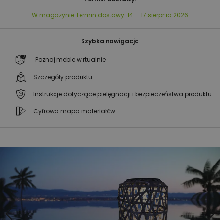
W magazynie
Termin dostawy:
14. - 17 sierpnia 2026
Szybka nawigacja
Poznaj meble wirtualnie
Szczegóły produktu
Instrukcje dotyczące pielęgnacji i bezpieczeństwa produktu
Cyfrowa mapa materiałów
Przejdź
Przejdź
na
na
koniec
początek
galerii
galerii