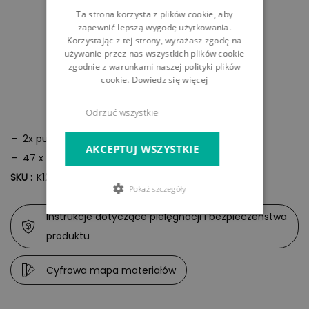
Ta strona korzysta z plików cookie, aby
zapewnić lepszą wygodę użytkowania.
Korzystając z tej strony, wyrażasz zgodę na
używanie przez nas wszystkich plików cookie
zgodnie z warunkami naszej polityki plików
cookie.
Dowiedz się więcej
Odrzuć wszystkie
2x puf
AKCEPTUJ WSZYSTKIE
47 x 47 x 37 cm
SKU :
K12473
Pokaż szczegóły
Instrukcje dotyczące pielęgnacji i bezpieczeństwa
produktu
Cyfrowa mapa materiałów