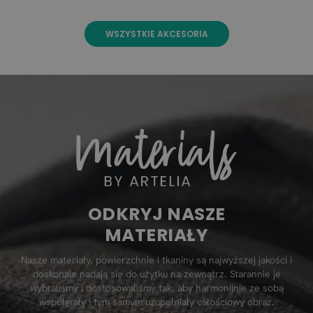
WSZYSTKIE AKCESORIA
ODKRYJ NASZE
MATERIAŁY
Nasze materiały, powierzchnie i tkaniny są najwyższej jakości i
doskonale nadają się do użytku na zewnątrz. Starannie je
wybraliśmy i dostosowaliśmy tak, aby harmonijnie ze sobą
współgrały i tym samym uzupełniały całościowy obraz.