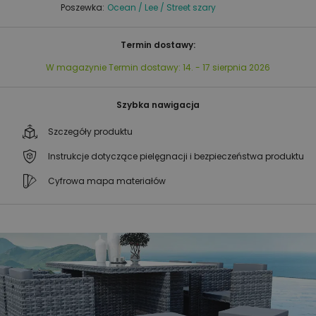
Poszewka:
Ocean / Lee / Street szary
Termin dostawy:
W magazynie
Termin dostawy:
14. - 17 sierpnia 2026
Szybka nawigacja
Szczegóły produktu
Instrukcje dotyczące pielęgnacji i bezpieczeństwa produktu
Cyfrowa mapa materiałów
Przejdź
Przejdź
na
na
koniec
początek
galerii
galerii