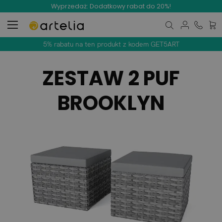
Wyprzedaż: Dodatkowy rabat do 20%!
Mój 
5% rabatu na ten produkt z kodem GET5ART
ZESTAW 2 PUF
BROOKLYN