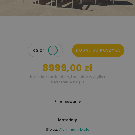
Kolor
DODAJ DO KOSZYKA
8999,00 zł
łącznie z podatkiem
,
łącznie z wysyłką
(Na terenie kraju)
Finansowanie
Materiały
Stelaż:
Aluminium białe