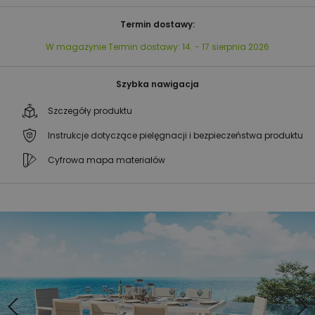
Termin dostawy:
W magazynie
Termin dostawy:
14. - 17 sierpnia 2026
Szybka nawigacja
Szczegóły produktu
Instrukcje dotyczące pielęgnacji i bezpieczeństwa produktu
Cyfrowa mapa materiałów
Przejdź
Przejdź
na
na
koniec
początek
galerii
galerii