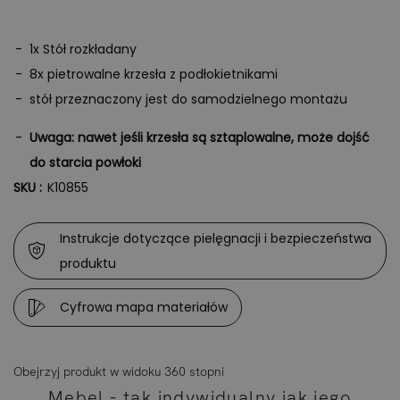
1x Stół rozkładany
8x pietrowalne krzesła z podłokietnikami
stół przeznaczony jest do samodzielnego montażu
Uwaga: nawet jeśli krzesła są sztaplowalne, może dojść
do starcia powłoki
SKU :
K10855
Instrukcje dotyczące pielęgnacji i bezpieczeństwa
produktu
Cyfrowa mapa materiałów
Obejrzyj produkt w widoku 360 stopni
Mebel - tak indywidualny jak jego