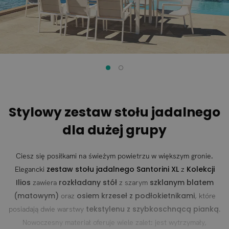
Stylowy zestaw stołu jadalnego
dla dużej grupy
Ciesz się posiłkami na świeżym powietrzu w większym gronie.
zestaw stołu jadalnego Santorini XL
Kolekcji
Elegancki
z
Ilios
rozkładany stół
szklanym blatem
zawiera
z szarym
(matowym)
osiem krzeseł z podłokietnikami
oraz
, które
tekstylenu z szybkoschnącą pianką
posiadają dwie warstwy
.
Nowoczesny materiał oferuje wiele zalet: jest wytrzymały,