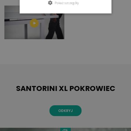
Pokaż szczegóły
SANTORINI XL POKROWIEC
ODKRYJ
-5%