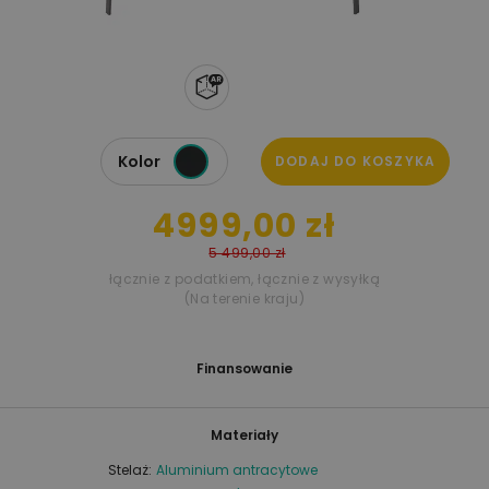
Kolor
DODAJ DO KOSZYKA
4999,00 zł
5 499,00 zł
łącznie z podatkiem
,
łącznie z wysyłką
(Na terenie kraju)
Finansowanie
Materiały
Stelaż:
Aluminium antracytowe