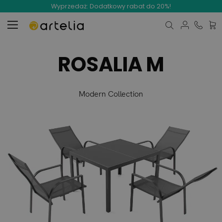
Wyprzedaż: Dodatkowy rabat do 20%!
Mój 
ROSALIA M
Modern Collection