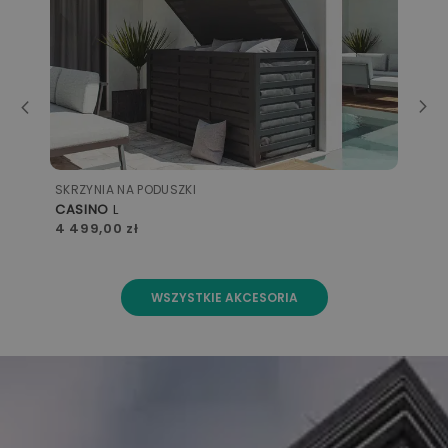
MARKIZA
ŻAGIEL
przeciwsłoneczny - prostokątny 3x5 m
799,00 zł
WSZYSTKIE AKCESORIA