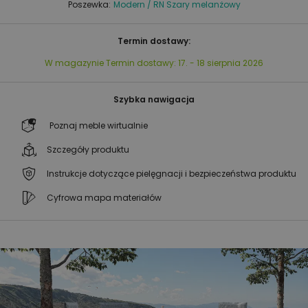
Poszewka:
Modern / RN Szary melanżowy
Termin dostawy:
W magazynie
Termin dostawy:
17. - 18 sierpnia 2026
Szybka nawigacja
Poznaj meble wirtualnie
Szczegóły produktu
Instrukcje dotyczące pielęgnacji i bezpieczeństwa produktu
Cyfrowa mapa materiałów
Przejdź
Przejdź
na
na
koniec
początek
galerii
galerii